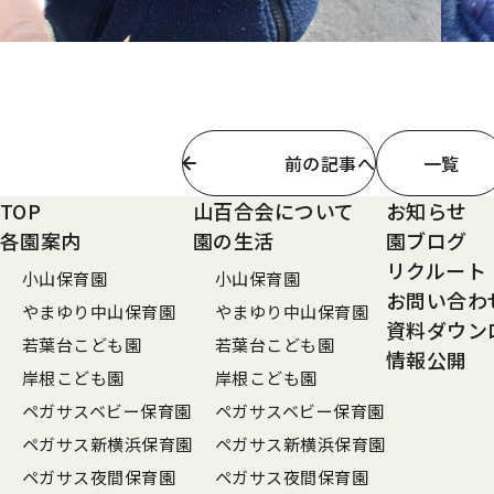
前の記事へ
一覧
TOP
山百合会について
お知らせ
各園案内
園の生活
園ブログ
リクルート
小山保育園
小山保育園
お問い合わ
やまゆり中山保育園
やまゆり中山保育園
資料ダウン
若葉台こども園
若葉台こども園
情報公開
岸根こども園
岸根こども園
ペガサスベビー保育園
ペガサスベビー保育園
ペガサス新横浜保育園
ペガサス新横浜保育園
ペガサス夜間保育園
ペガサス夜間保育園