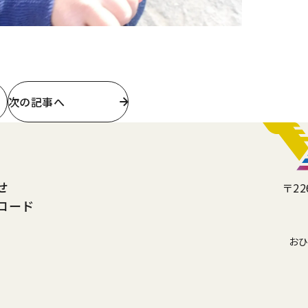
次の記事へ
せ
〒22
ロード
お