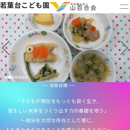
若葉台こども園
保育目標
「子どもが現在をもっとも良く生き、
望ましい未来をつくり出す力の基礎を培う」
～自分を大切な存在として感じ、
人もまたそうであることを感じられるように～