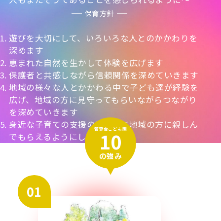
保育方針
1. 遊びを大切にして、いろいろな人とのかかわりを
深めます
2. 恵まれた自然を生かして体験を広げます
3. 保護者と共感しながら信頼関係を深めていきます
4. 地域の様々な人とかかわる中で子ども達が経験を
広げ、地域の方に見守ってもらいながらつながり
を深めていきます
5. 身近な子育ての支援の場として地域の方に親しん
若葉台こども園
10
でもらえるようにします
の強み
01