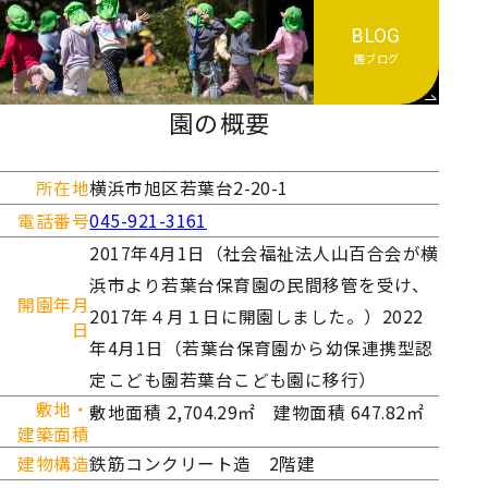
BLOG
園ブログ
園の概要
所在地
横浜市旭区若葉台2-20-1
電話番号
045-921-3161
2017年4月1日（社会福祉法人山百合会が横
浜市より若葉台保育園の民間移管を受け、
開園年月
2017年４月１日に開園しました。）2022
日
年4月1日（若葉台保育園から幼保連携型認
定こども園若葉台こども園に移行）
敷地・
敷地面積 2,704.29㎡ 建物面積 647.82㎡
建築面積
建物構造
鉄筋コンクリート造 2階建