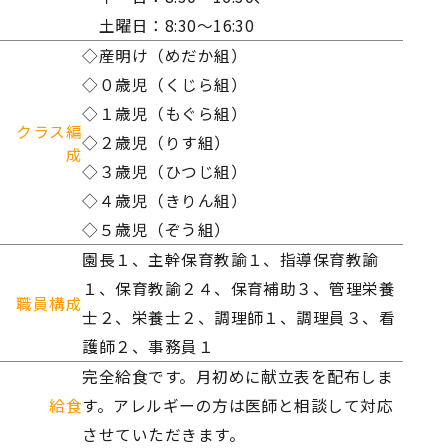
土曜日：8:30～16:30
◇産明け（めだか組）
◇０歳児（くじら組）
◇１歳児（もぐら組）
クラス編
◇２歳児（りす組）
成
◇３歳児（ひつじ組）
◇４歳児（きりん組）
◇５歳児（ぞう組）
園長１、主幹保育教諭１、指導保育教諭
１、保育教諭２４、保育補助３、管理栄養
職員構成
士２、栄養士２、調理師１、調理員３、看
護師２、事務員１
完全給食です。月初めに献立表を配布しま
給食
す。アレルギーの方は医師と相談して対応
させていただきます。