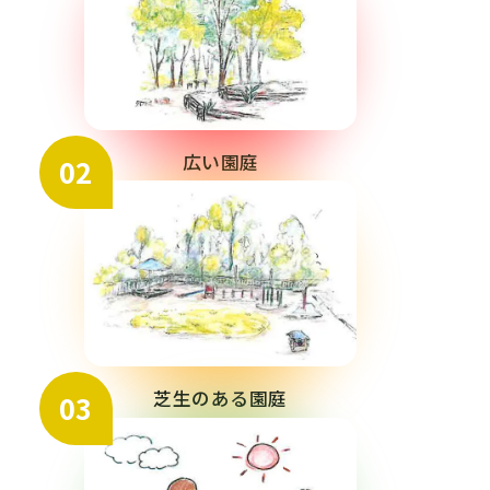
広い園庭
02
芝生のある園庭
03