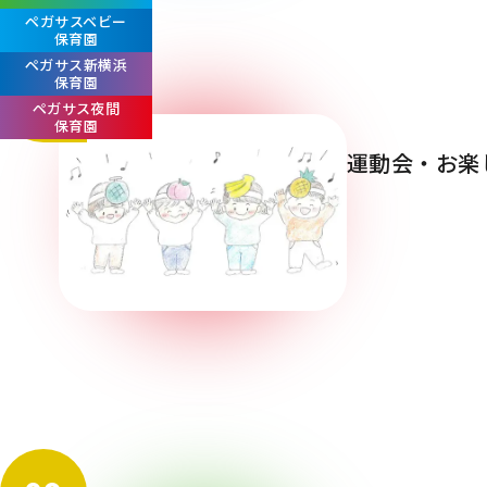
ペガサスベビー
保育園
ペガサス新横浜
保育園
07
ペガサス夜間
保育園
運動会・お楽