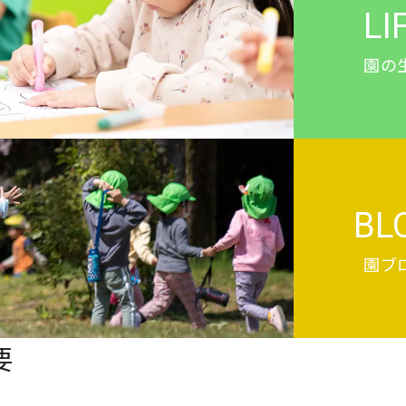
LI
園の
BL
園ブ
要