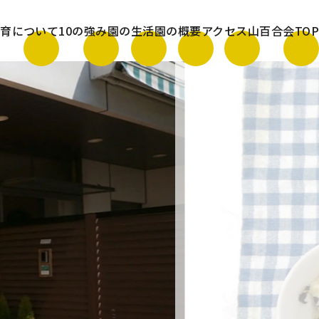
保育について
10の強み
園の生活
園の概要
アクセス
山百合会TOP