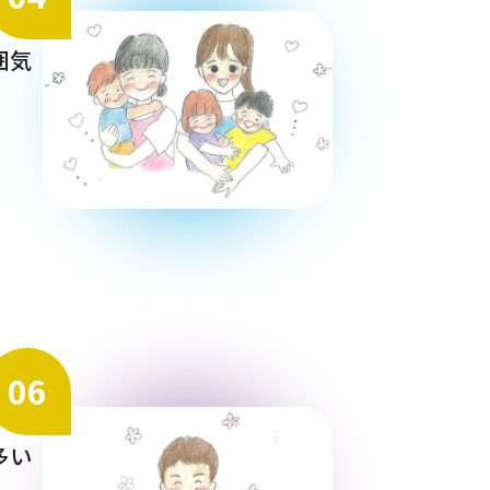
囲気
06
多い