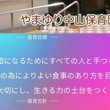
保育目標
団になるために
すべての人と手つ
りの為に
よりよい食事のあり方を
大切にし、
生きる力の土台をつく
保育方針