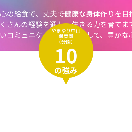
菜中心の給食で、丈夫で健康な身体作りを目
、たくさんの経験を通し、生きる力を育てま
やまゆり中山
温かいコミュニケーションを通して、豊かな
保育園
（分園）
10
の強み