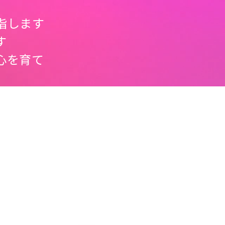
指します
す
心を育て