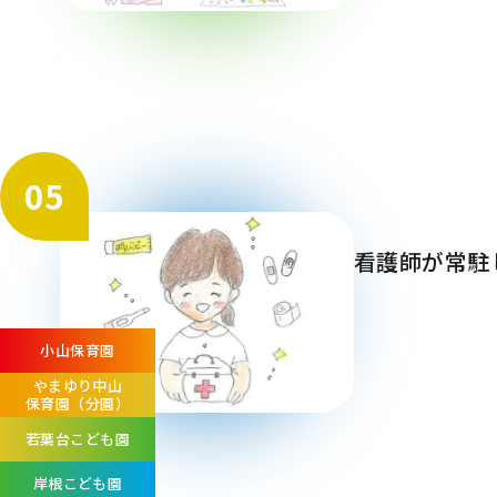
05
看護師が常駐
小山保育園
やまゆり中山
保育園
（分園）
若葉台こども園
岸根こども園