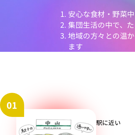
1. 安心な食材・野
2. 集団生活の中で
3. 地域の方々との
ます
01
駅に近い